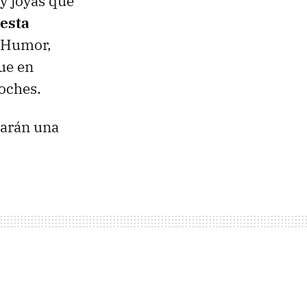
ay joyas que
 esta
 Humor,
que en
oches.
darán una