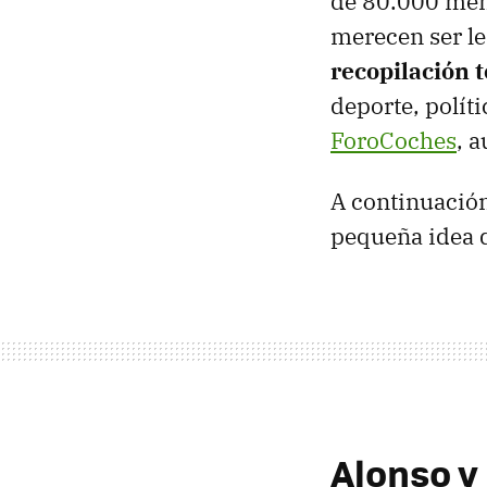
de 80.000 mens
merecen ser le
recopilación 
deporte, políti
ForoCoches
, 
A continuación
pequeña idea 
Alonso y