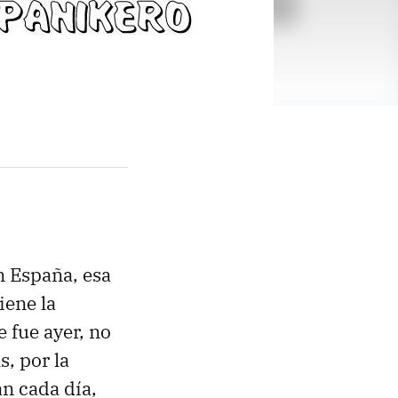
n España, esa
iene la
 fue ayer, no
s, por la
an cada día,