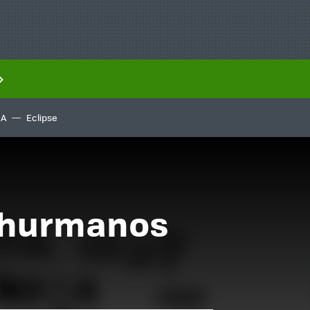
IA
Eclipse
 shurmanos