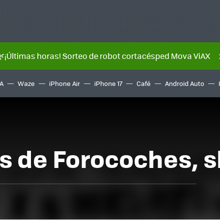
🌿¡Últimas horas! Sorteo de robot cortacésped Mova ViAX
A
Waze
iPhone Air
iPhone 17
Café
Android Auto
cos de Forocoches,