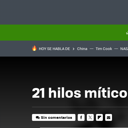
HOY SE HABLA DE
China
Tim Cook
NAS
21 hilos míti
Sin comentarios
FACEBOOK
TWITTER
FLIPBOARD
E-