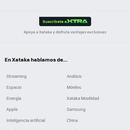
ats
ter
ebo
tub
agr
gra
boa
Link
Tikt
App
ok
e
am
m
rd
edI
ok
Suscríbete a
n
Apoya a Xataka y disfruta ventajas exclusivas
En Xataka hablamos de...
Streaming
Análisis
Espacio
Móviles
Energía
Xataka Movilidad
Apple
Samsung
Inteligencia artificial
China