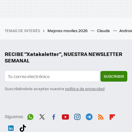
TEMAS DE INTERÉS
Mejores moviles 2026
Claude
Androi
RECIBE "Xatakaletter", NUESTRA NEWSLETTER
SEMANAL
SUSCRIBIR
Suscribiéndote aceptas nuestra
política de privacidad
Síguenos
Wh
Twit
Fac
You
Inst
Tele
RSS
Flip