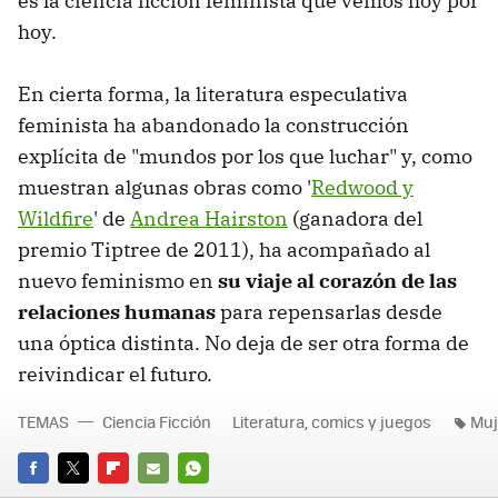
es la ciencia ficción feminista que vemos hoy por
hoy.
En cierta forma, la literatura especulativa
feminista ha abandonado la construcción
explícita de "mundos por los que luchar" y, como
muestran algunas obras como '
Redwood y
Wildfire
' de
Andrea Hairston
(ganadora del
premio Tiptree de 2011), ha acompañado al
nuevo feminismo en
su viaje al corazón de las
relaciones humanas
para repensarlas desde
una óptica distinta. No deja de ser otra forma de
reivindicar el futuro.
TEMAS
Ciencia Ficción
Literatura, comics y juegos
Muj