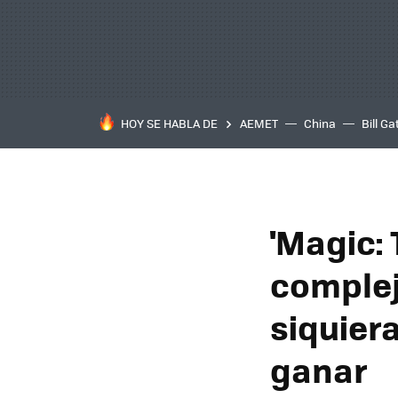
HOY SE HABLA DE
AEMET
China
Bill Ga
'Magic: 
complej
siquier
ganar