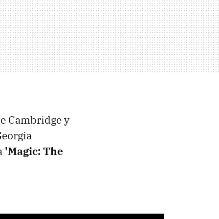
de Cambridge y
Georgia
a
'Magic: The