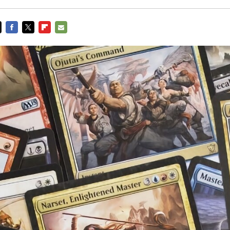
FACEBOOK
TWITTER
FLIPBOARD
E-
MAIL