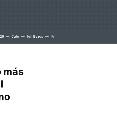
S26
Café
Jeff Bezos
IA
go más
i
mo