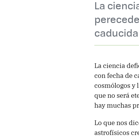
La cienci
pereceder
caducida
La ciencia def
con fecha de c
cosmólogos y l
que no será e
hay muchas pr
Lo que nos dice
astrofísicos c