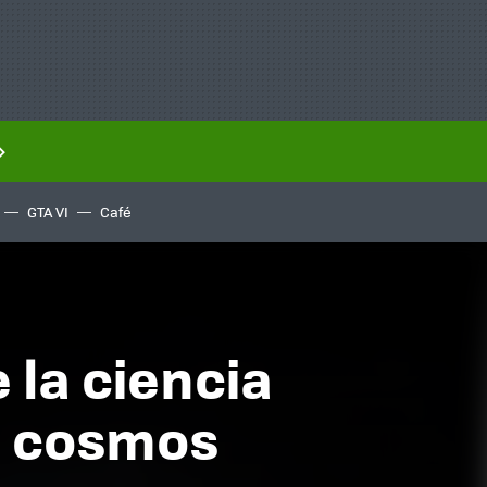
GTA VI
Café
e la ciencia
el cosmos