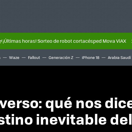
🌿¡Últimas horas! Sorteo de robot cortacésped Mova ViAX
a
Waze
Fallout
Generación Z
iPhone 18
Arabia Saudí
niverso: qué nos dic
stino inevitable d