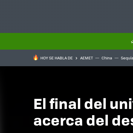
HOY SE HABLA DE
AEMET
China
Sequí
El final del u
acerca del de