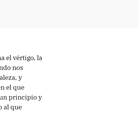
 el vértigo, la
ando nos
aleza, y
en el que
 un principio y
o al que