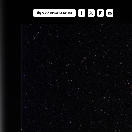
27 comentarios
FACEBOOK
TWITTER
FLIPBOARD
E-
MAIL