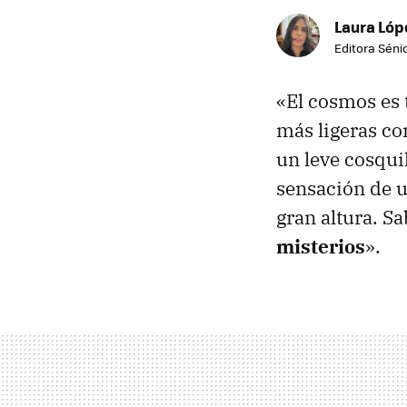
Laura Lóp
Editora Sénio
«El cosmos es t
más ligeras c
un leve cosqui
sensación de u
gran altura. 
misterios
».