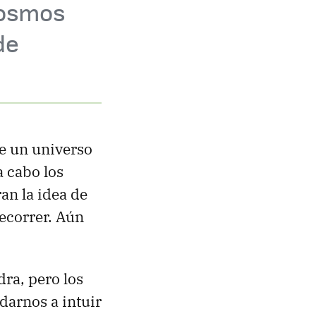
cosmos
de
De un universo
 cabo los
an la idea de
ecorrer. Aún
dra, pero los
darnos a intuir