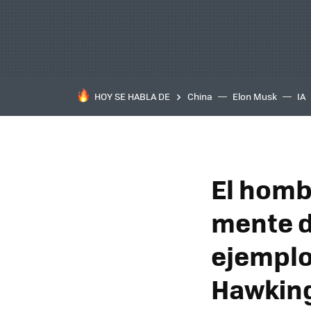
HOY SE HABLA DE
China
Elon Musk
IA
El homb
mente de
ejemplo
Hawkin