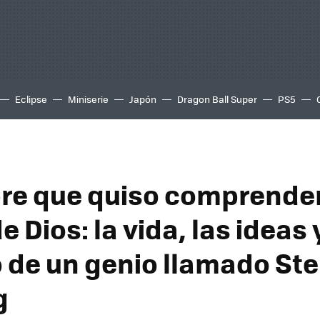
Eclipse
Miniserie
Japón
Dragon Ball Super
PS5
re que quiso comprender
 Dios: la vida, las ideas y
 de un genio llamado St
g