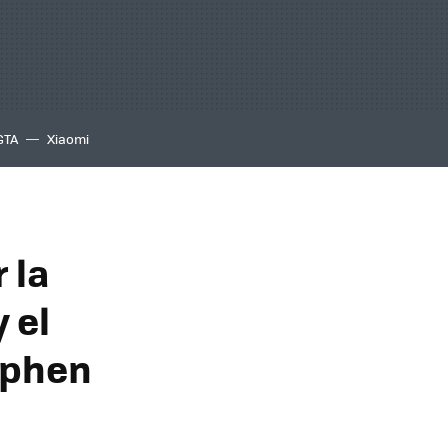
GTA
Xiaomi
 la
 el
ephen