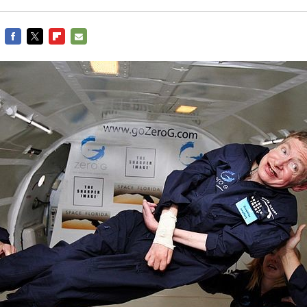
FACEBOOK
TWITTER
FLIPBOARD
E-
MAIL