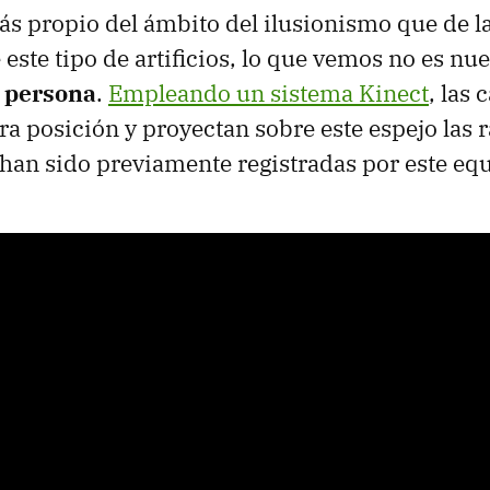
ás propio del ámbito del ilusionismo que de l
este tipo de artificios, lo que vemos no es nue
a persona
.
Empleando un sistema Kinect
, las
ra posición y proyectan sobre este espejo las 
han sido previamente registradas por este eq