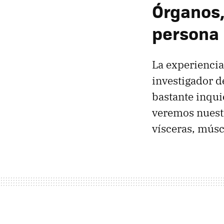
Órganos,
persona
La experiencia
investigador d
bastante inqui
veremos nuestr
vísceras, mús