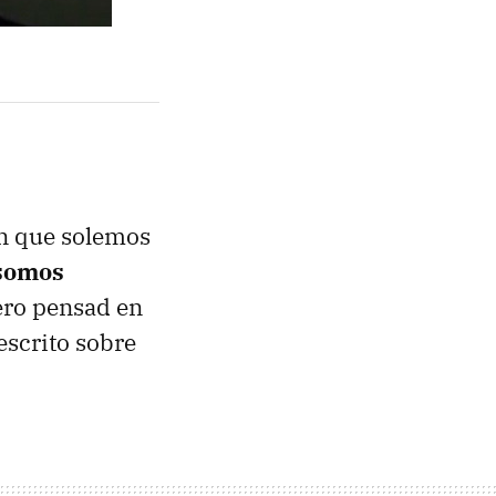
ón que solemos
 somos
ero pensad en
scrito sobre