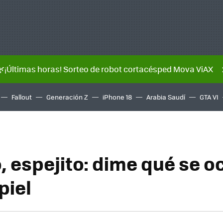
🌿¡Últimas horas! Sorteo de robot cortacésped Mova ViAX
Fallout
Generación Z
iPhone 18
Arabia Saudí
GTA VI
, espejito: dime qué se o
piel