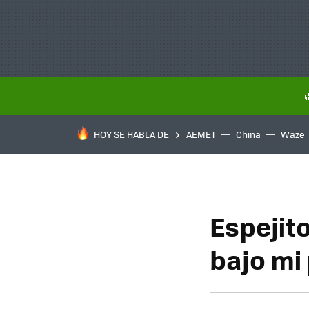
HOY SE HABLA DE
AEMET
China
Waze
Espejito
bajo mi 