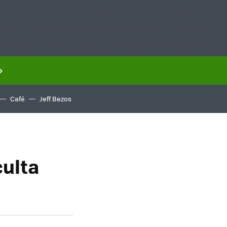
Café
Jeff Bezos
culta