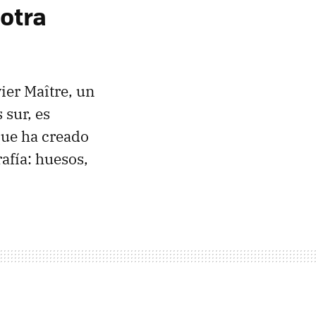
otra
ier Maître, un
 sur, es
que ha creado
afía: huesos,