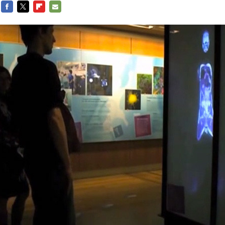
FACEBOOK
TWITTER
FLIPBOARD
E-
MAIL