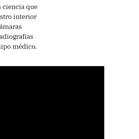
a ciencia que
stro interior
 cámaras
radiografías
uipo médico.