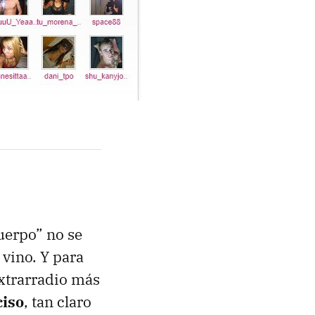
uerpo” no se
 vino. Y para
extrarradio más
ciso
, tan claro