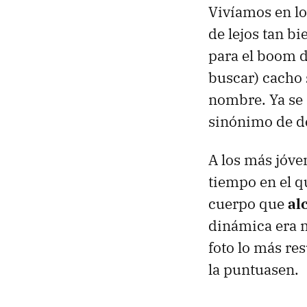
Vivíamos en lo
de lejos tan b
para el boom 
buscar) cacho 
nombre. Ya se 
sinónimo de d
A los más jóve
tiempo en el q
cuerpo que
al
dinámica era m
foto lo más re
la puntuasen.