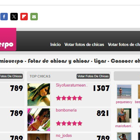
FACEBOOK
TWITTER
FLIPBOARD
E-
MAIL