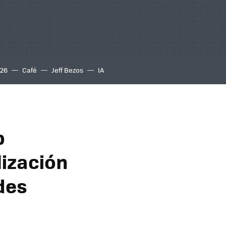
S26
Café
Jeff Bezos
IA
b
lización
des