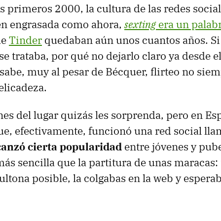
s primeros 2000, la cultura de las redes social
ien engrasada como ahora,
sexting
era un palab
de
Tinder
quedaban aún unos cuantos años. Si 
se trataba, por qué no dejarlo claro ya desde 
sabe, muy al pesar de Bécquer, flirteo no siem
elicadeza.
nes del lugar quizás les sorprenda, pero en E
ue, efectivamente, funcionó una red social ll
canzó cierta popularidad
entre jóvenes y pube
ás sencilla que la partitura de unas maracas:
sultona posible, la colgabas en la web y espera