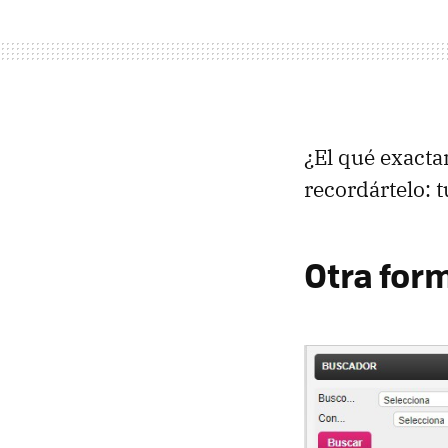
¿El qué exacta
recordártelo: 
Otra for