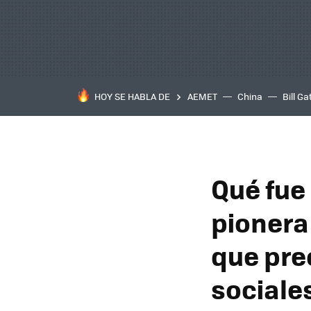
HOY SE HABLA DE
AEMET
China
Bill Ga
Qué fue
pionera
que pre
sociale