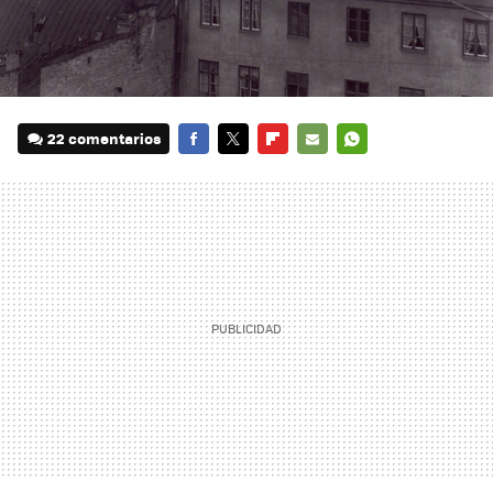
22 comentarios
FACEBOOK
TWITTER
FLIPBOARD
E-
WHATSAPP
MAIL