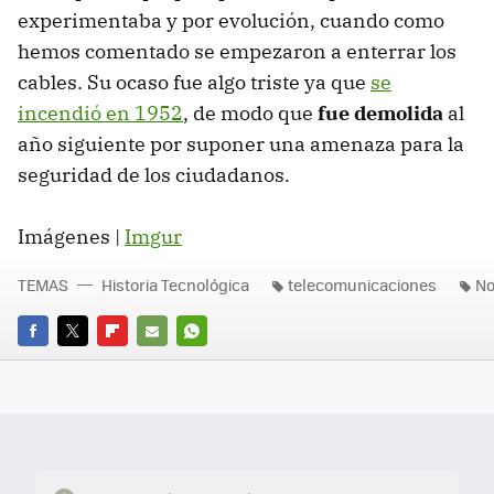
experimentaba y por evolución, cuando como
hemos comentado se empezaron a enterrar los
cables. Su ocaso fue algo triste ya que
se
incendió en 1952
, de modo que
fue demolida
al
año siguiente por suponer una amenaza para la
seguridad de los ciudadanos.
Imágenes |
Imgur
TEMAS
Historia Tecnológica
telecomunicaciones
No
FACEBOOK
TWITTER
FLIPBOARD
E-
WHATSAPP
MAIL