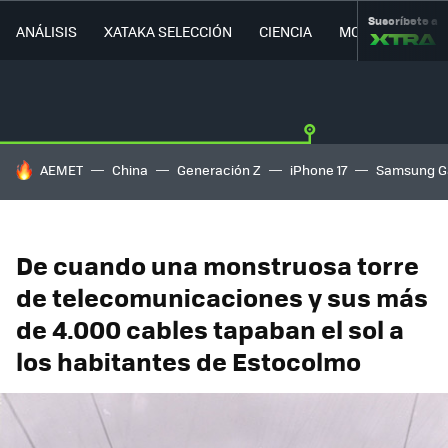
Suscríbete a
ANÁLISIS
XATAKA SELECCIÓN
CIENCIA
MOVILIDAD
HOY SE HABLA DE
AEMET
China
Generación Z
iPhone 17
Samsung G
De cuando una monstruosa torre
de telecomunicaciones y sus más
de 4.000 cables tapaban el sol a
los habitantes de Estocolmo