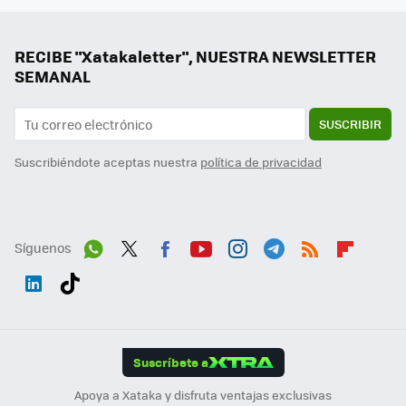
RECIBE "Xatakaletter", NUESTRA NEWSLETTER
SEMANAL
SUSCRIBIR
Suscribiéndote aceptas nuestra
política de privacidad
Síguenos
Wh
Twit
Fac
You
Inst
Tele
RSS
Flip
ats
ter
ebo
tub
agr
gra
boa
Link
Tikt
App
ok
e
am
m
rd
edI
ok
Suscríbete a
n
Apoya a Xataka y disfruta ventajas exclusivas