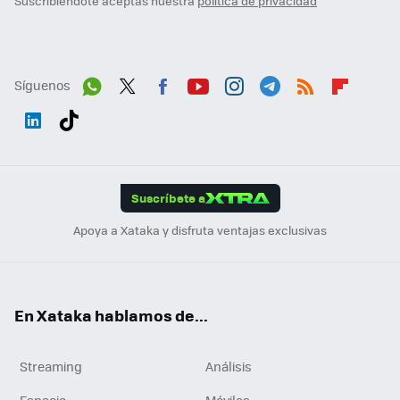
Suscribiéndote aceptas nuestra
política de privacidad
Síguenos
Wh
Twit
Fac
You
Inst
Tele
RSS
Flip
ats
ter
ebo
tub
agr
gra
boa
Link
Tikt
App
ok
e
am
m
rd
edI
ok
Suscríbete a
n
Apoya a Xataka y disfruta ventajas exclusivas
En Xataka hablamos de...
Streaming
Análisis