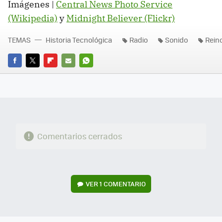
Imágenes |
Central News Photo Service
(Wikipedia)
y
Midnight Believer (Flickr)
TEMAS
Historia Tecnológica
Radio
Sonido
Rein
FACEBOOK
TWITTER
FLIPBOARD
E-
WHATSAPP
MAIL
Comentarios cerrados
VER
1 COMENTARIO