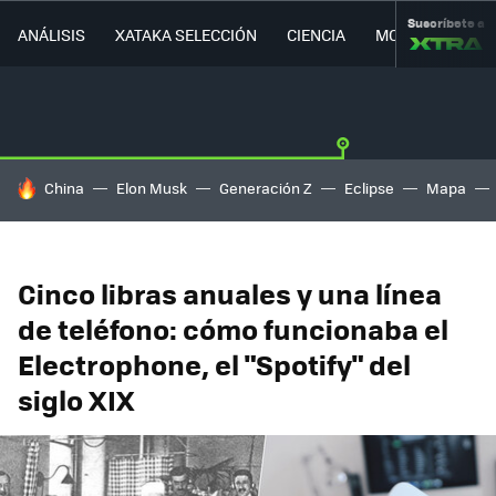
Suscríbete a
ANÁLISIS
XATAKA SELECCIÓN
CIENCIA
MOVILIDAD
HOY SE HABLA DE
China
Elon Musk
Generación Z
Eclipse
Mapa
Cinco libras anuales y una línea
de teléfono: cómo funcionaba el
Electrophone, el "Spotify" del
siglo XIX