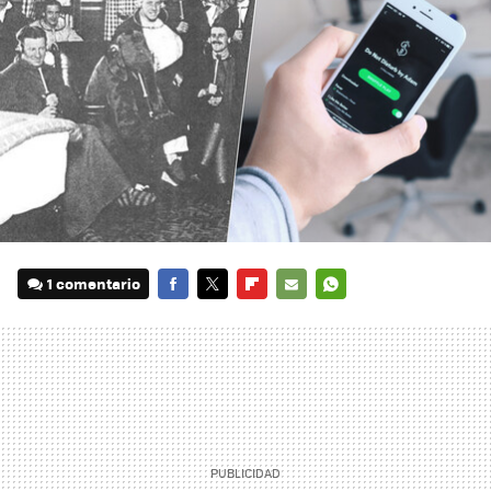
1 comentario
FACEBOOK
TWITTER
FLIPBOARD
E-
WHATSAPP
MAIL