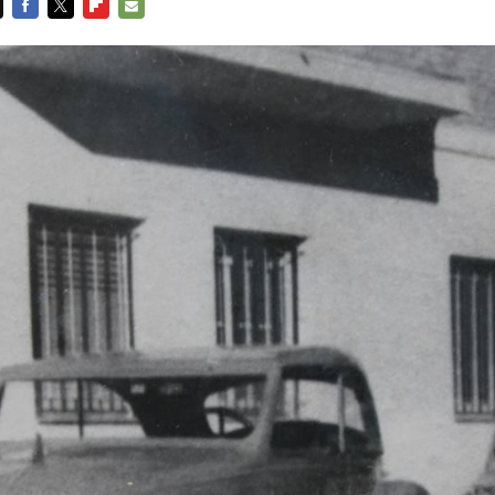
FACEBOOK
TWITTER
FLIPBOARD
E-
MAIL