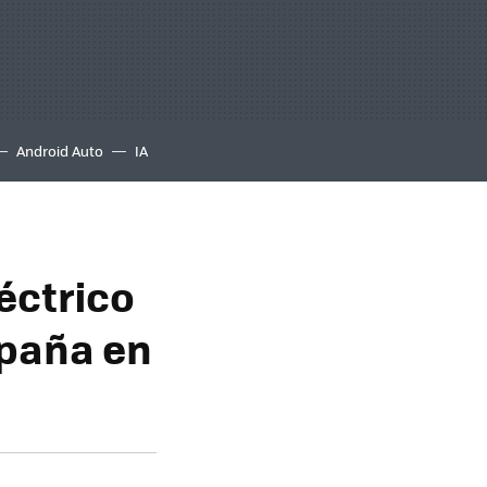
Android Auto
IA
léctrico
spaña en