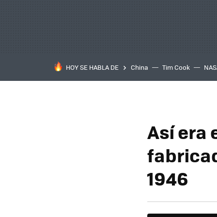
HOY SE HABLA DE
China
Tim Cook
NAS
Así era 
fabrica
1946