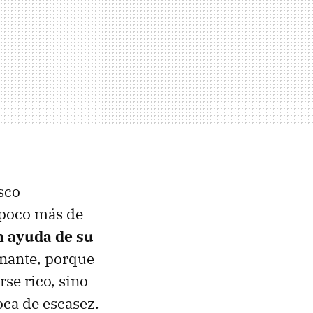
sco
 poco más de
n ayuda de su
inante, porque
rse rico, sino
oca de escasez.