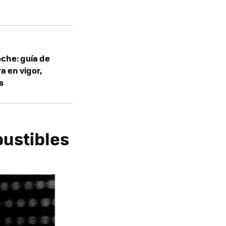
oche: guía de
a en vigor,
s
ustibles