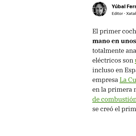
Yúbal Fe
Editor - Xat
El primer coch
mano en unos 
totalmente an
eléctricos son
incluso en Esp
empresa
La C
en la primera 
de combustió
se creó el pri