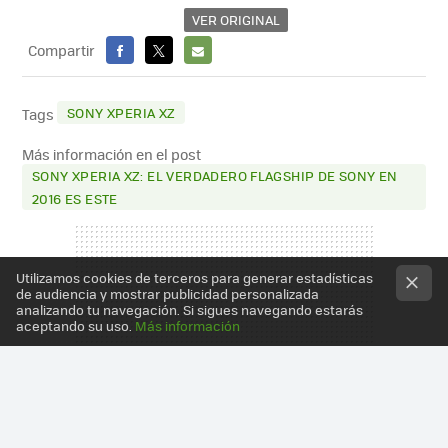
VER ORIGINAL
Compartir
FACEBOOK
X
E-
MAIL
SONY XPERIA XZ
Tags
Más información en el post
SONY XPERIA XZ: EL VERDADERO FLAGSHIP DE SONY EN
2016 ES ESTE
Utilizamos cookies de terceros para generar estadísticas
de audiencia y mostrar publicidad personalizada
analizando tu navegación. Si sigues navegando estarás
aceptando su uso.
Más información