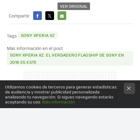
VER ORIGINAL
Compartir
FACEBOOK
X
E-
MAIL
SONY XPERIA XZ
Tags
Más información en el post
SONY XPERIA XZ: EL VERDADERO FLAGSHIP DE SONY EN
2016 ES ESTE
Utilizamos cookies de terceros para generar estadísticas
de audiencia y mostrar publicidad personalizada
analizando tu navegación. Si sigues navegando estarás
aceptando su uso.
Más información