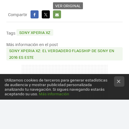
VER ORIGINAL
Compartir
FACEBOOK
X
E-
MAIL
SONY XPERIA XZ
Tags
Más información en el post
SONY XPERIA XZ: EL VERDADERO FLAGSHIP DE SONY EN
2016 ES ESTE
Utilizamos cookies de terceros para generar estadísticas
de audiencia y mostrar publicidad personalizada
analizando tu navegación. Si sigues navegando estarás
aceptando su uso.
Más información