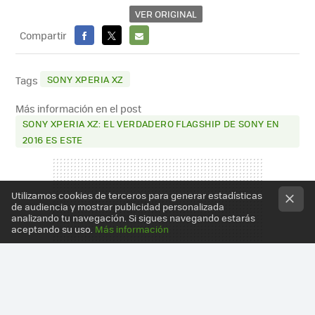
VER ORIGINAL
Compartir
FACEBOOK
X
E-
MAIL
SONY XPERIA XZ
Tags
Más información en el post
SONY XPERIA XZ: EL VERDADERO FLAGSHIP DE SONY EN
2016 ES ESTE
Utilizamos cookies de terceros para generar estadísticas
de audiencia y mostrar publicidad personalizada
analizando tu navegación. Si sigues navegando estarás
aceptando su uso.
Más información