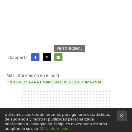
VER ORIGINAL
Compartir
FACEBOOK
X
E-
MAIL
Más información en el post
NOKIA C7, PARA ENAMORADOS DE LA COMPAÑÍA
Utilizamos cookies de terceros para generar estadísticas
de audiencia y mostrar publicidad personalizada
analizando tu navegación. Si sigues navegando estarás
aceptando su uso.
Más información