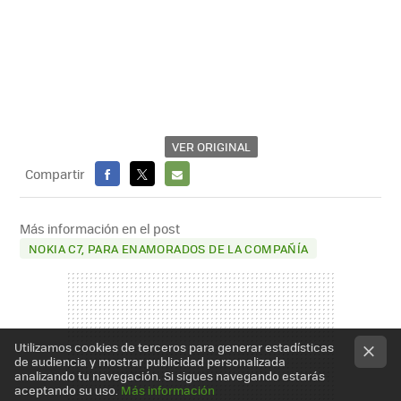
VER ORIGINAL
Compartir
FACEBOOK
X
E-
MAIL
Más información en el post
NOKIA C7, PARA ENAMORADOS DE LA COMPAÑÍA
Utilizamos cookies de terceros para generar estadísticas
de audiencia y mostrar publicidad personalizada
analizando tu navegación. Si sigues navegando estarás
aceptando su uso.
Más información