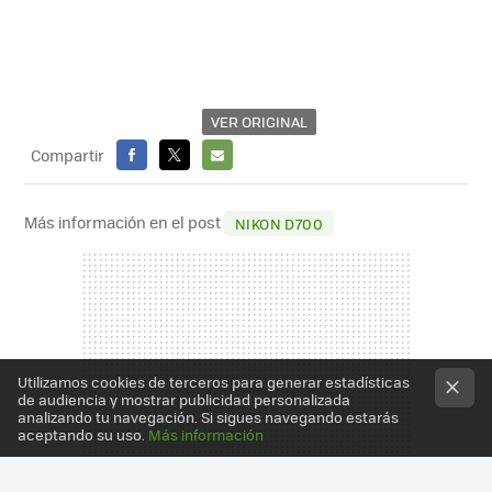
VER ORIGINAL
Compartir
FACEBOOK
X
E-
MAIL
Más información en el post
NIKON D700
Utilizamos cookies de terceros para generar estadísticas
de audiencia y mostrar publicidad personalizada
analizando tu navegación. Si sigues navegando estarás
aceptando su uso.
Más información