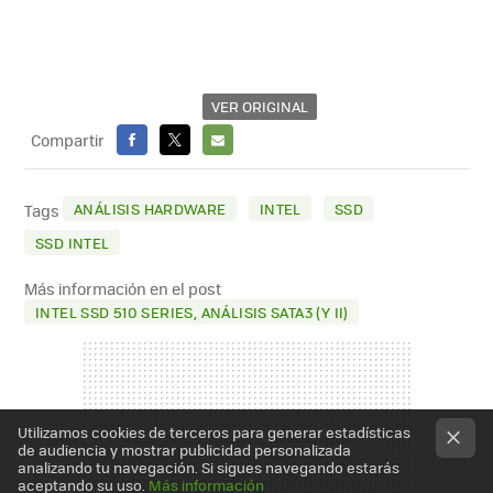
VER ORIGINAL
Compartir
FACEBOOK
X
E-
MAIL
ANÁLISIS HARDWARE
INTEL
SSD
Tags
SSD INTEL
Más información en el post
INTEL SSD 510 SERIES, ANÁLISIS SATA3 (Y II)
Utilizamos cookies de terceros para generar estadísticas
de audiencia y mostrar publicidad personalizada
analizando tu navegación. Si sigues navegando estarás
aceptando su uso.
Más información