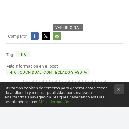
VER ORIGINAL
Compartir
FACEBOOK
X
E-
MAIL
HTC
Tags
Más información en el post
HTC TOUCH DUAL, CON TECLADO Y HSDPA
Utilizamos cookies de terceros para generar estadísticas
de audiencia y mostrar publicidad personalizada
analizando tu navegación. Si sigues navegando estarás
aceptando su uso.
Más información