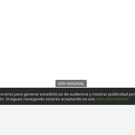
VER ORIGINAL
erceros para generar estadísticas de audiencia y mostrar publicidad pe
ón. Si sigues navegando estarás aceptando su uso.
Más información
N TECLADO Y HSDPA