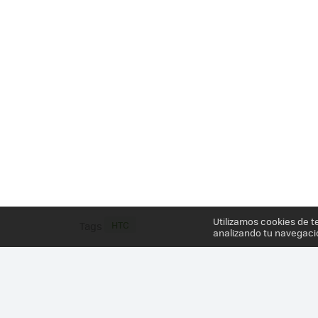
Utilizamos cookies de t
HTC
Tags
analizando tu navegaci
Más información en el post
HTC TOUCH DUAL, CO