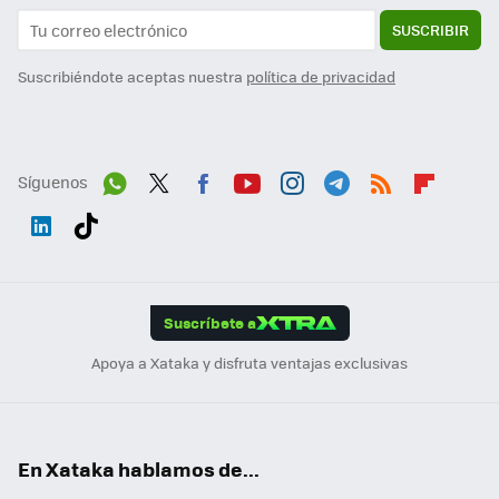
SUSCRIBIR
Suscribiéndote aceptas nuestra
política de privacidad
Síguenos
Wh
Twit
Fac
You
Inst
Tele
RSS
Flip
ats
ter
ebo
tub
agr
gra
boa
Link
Tikt
App
ok
e
am
m
rd
edI
ok
Suscríbete a
n
Apoya a Xataka y disfruta ventajas exclusivas
En Xataka hablamos de...