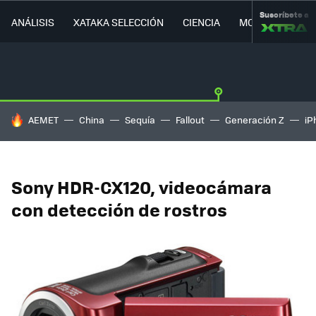
Suscríbete a
ANÁLISIS
XATAKA SELECCIÓN
CIENCIA
MOVILIDAD
HOY SE HABLA DE
AEMET
China
Sequía
Fallout
Generación Z
iP
Sony HDR-CX120, videocámara
con detección de rostros