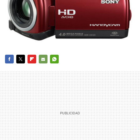
FACEBOOK
TWITTER
FLIPBOARD
E-
WHATSAPP
MAIL