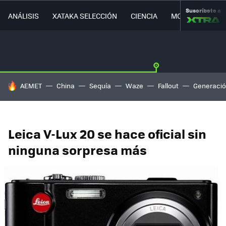
Suscríbete a
ANÁLISIS
XATAKA SELECCIÓN
CIENCIA
MOVILIDAD
HOY SE HABLA DE
AEMET
China
Sequía
Waze
Fallout
Generació
Leica V-Lux 20 se hace oficial sin
ninguna sorpresa más