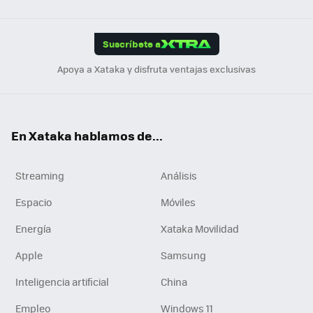
Link
Tikt
App
ok
e
am
m
rd
edI
ok
Suscríbete a
n
Apoya a Xataka y disfruta ventajas exclusivas
En Xataka hablamos de...
Streaming
Análisis
Espacio
Móviles
Energía
Xataka Movilidad
Apple
Samsung
Inteligencia artificial
China
Empleo
Windows 11