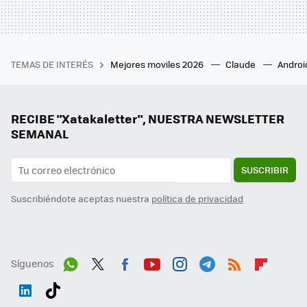
TEMAS DE INTERÉS
Mejores moviles 2026
Claude
Androi
RECIBE "Xatakaletter", NUESTRA NEWSLETTER
SEMANAL
SUSCRIBIR
Suscribiéndote aceptas nuestra
política de privacidad
Síguenos
Wh
Twit
Fac
You
Inst
Tele
RSS
Flip
ats
ter
ebo
tub
agr
gra
boa