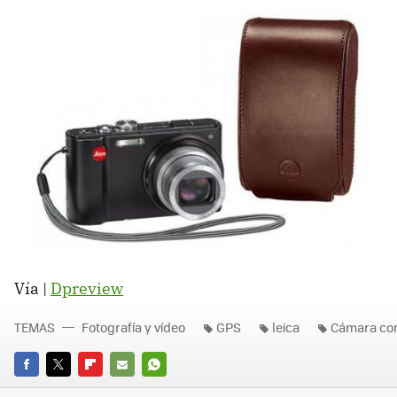
Vía |
Dpreview
TEMAS
Fotografía y vídeo
GPS
leica
Cámara co
FACEBOOK
TWITTER
FLIPBOARD
E-
WHATSAPP