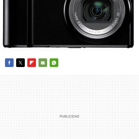
FACEBOOK
TWITTER
FLIPBOARD
E-
WHATSAPP
MAIL