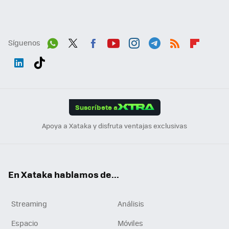
Síguenos
Wh
Twit
Fac
You
Inst
Tele
RSS
Flip
ats
ter
ebo
tub
agr
gra
boa
Link
Tikt
App
ok
e
am
m
rd
edI
ok
Suscríbete a
n
Apoya a Xataka y disfruta ventajas exclusivas
En Xataka hablamos de...
Streaming
Análisis
Espacio
Móviles