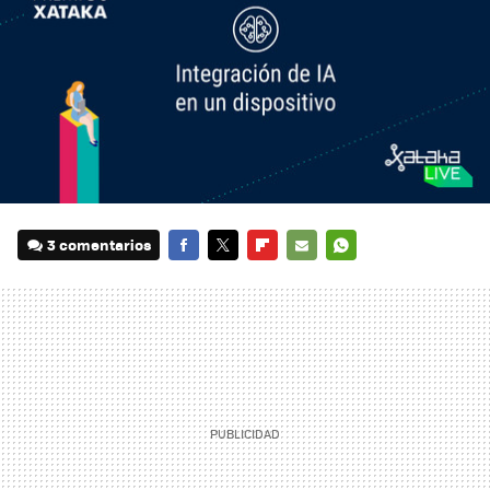
3 comentarios
FACEBOOK
TWITTER
FLIPBOARD
E-
WHATSAPP
MAIL