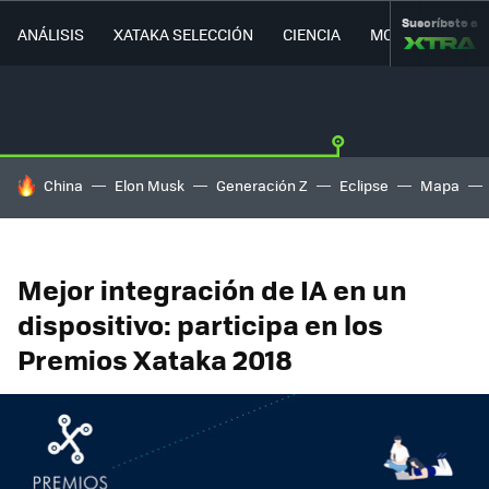
Suscríbete a
ANÁLISIS
XATAKA SELECCIÓN
CIENCIA
MOVILIDAD
HOY SE HABLA DE
China
Elon Musk
Generación Z
Eclipse
Mapa
Mejor integración de IA en un
dispositivo: participa en los
Premios Xataka 2018