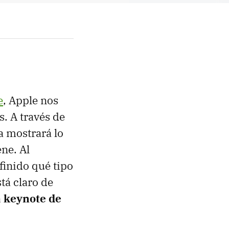
e
, Apple nos
. A través de
a mostrará lo
ne. Al
finido qué tipo
tá claro de
a keynote de