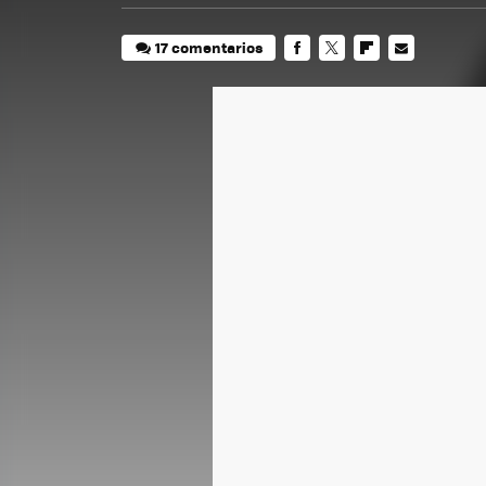
17 comentarios
FACEBOOK
TWITTER
FLIPBOARD
E-
MAIL