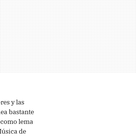
es y las
dea bastante
e como lema
Música de