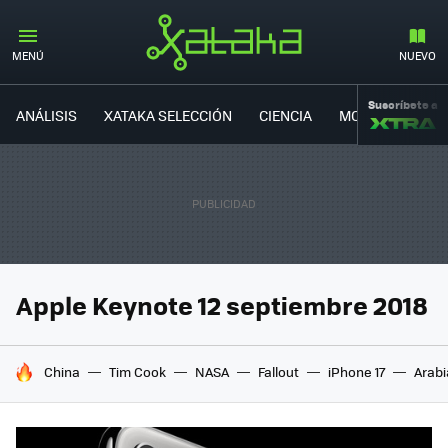
MENÚ
NUEVO
Suscríbete a
ANÁLISIS
XATAKA SELECCIÓN
CIENCIA
MOVILIDAD
Apple Keynote 12 septiembre 2018
HOY SE HABLA DE
China
Tim Cook
NASA
Fallout
iPhone 17
Arabi