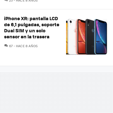
23
HACE 8 AÑOS
iPhone XR: pantalla LCD
de 6,1 pulgadas, soporte
Dual SIM y un solo
sensor en la trasera
COMENTARIOS
67
HACE 8 AÑOS