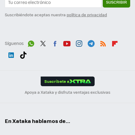
SUSCRIBIR
Suscribiéndote aceptas nuestra
política de privacidad
Síguenos
Wh
Twit
Fac
You
Inst
Tele
RSS
Flip
ats
ter
ebo
tub
agr
gra
boa
Link
Tikt
App
ok
e
am
m
rd
edI
ok
Suscríbete a
n
Apoya a Xataka y disfruta ventajas exclusivas
En Xataka hablamos de...