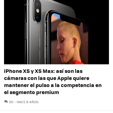
iPhone XS y XS Max: así son las
cámaras con las que Apple quiere
mantener el pulso a la competencia en
el segmento premium
COMENTARIOS
50
HACE 8 AÑOS