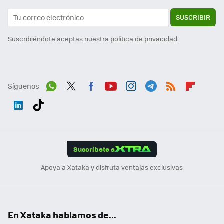
SUSCRIBIR
Suscribiéndote aceptas nuestra
política de privacidad
Síguenos
Wh
Twit
Fac
You
Inst
Tele
RSS
Flip
ats
ter
ebo
tub
agr
gra
boa
Link
Tikt
App
ok
e
am
m
rd
edI
ok
Suscríbete a
n
Apoya a Xataka y disfruta ventajas exclusivas
En Xataka hablamos de...