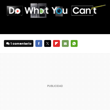
1 comentario
FACEBOOK
TWITTER
FLIPBOARD
E-
WHATSAPP
MAIL