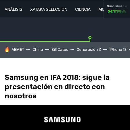
Suscríbete a
ANÁLISIS
XATAKA SELECCIÓN
CIENCIA
MOVILIDAD
HOY SE HABLA DE
AEMET
China
Bill Gates
Generación Z
iPhone 18
Samsung en IFA 2018: sigue la
presentación en directo con
nosotros