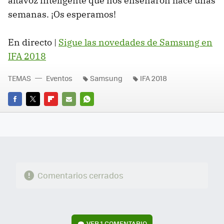
altavoz inteligente que nos enseñaron hace unas
semanas. ¡Os esperamos!
En directo |
Sigue las novedades de Samsung en
IFA 2018
TEMAS
Eventos
Samsung
IFA 2018
FACEBOOK
TWITTER
FLIPBOARD
E-
WHATSAPP
MAIL
Comentarios cerrados
VER
1 COMENTARIO