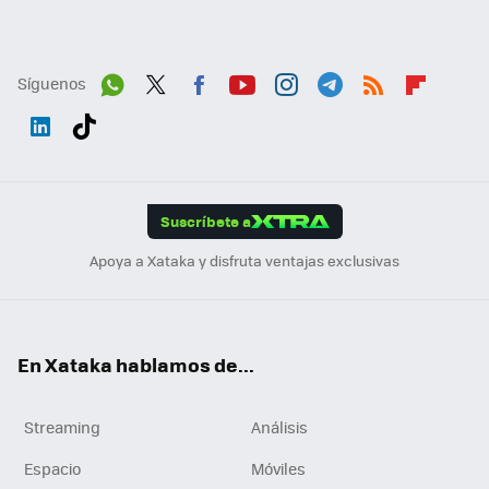
Síguenos
Wh
Twit
Fac
You
Inst
Tele
RSS
Flip
ats
ter
ebo
tub
agr
gra
boa
Link
Tikt
App
ok
e
am
m
rd
edI
ok
Suscríbete a
n
Apoya a Xataka y disfruta ventajas exclusivas
En Xataka hablamos de...
Streaming
Análisis
Espacio
Móviles