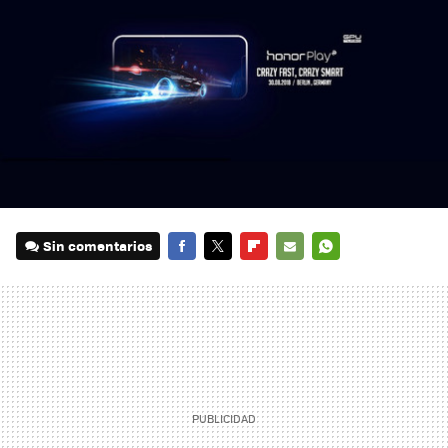
Sin comentarios
FACEBOOK
TWITTER
FLIPBOARD
E-
WHATSAPP
MAIL