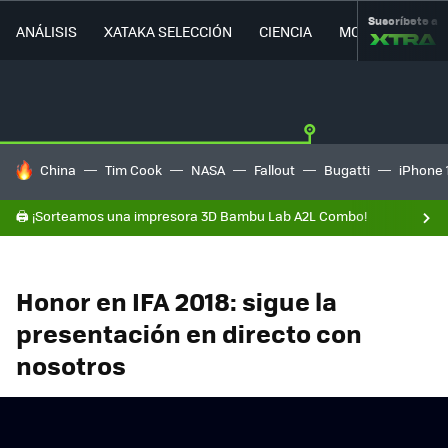
Suscríbete a
ANÁLISIS
XATAKA SELECCIÓN
CIENCIA
MOVILIDAD
HOY SE HABLA DE
China
Tim Cook
NASA
Fallout
Bugatti
iPhone 
🖨️ ¡Sorteamos una impresora 3D Bambu Lab A2L Combo!
Honor en IFA 2018: sigue la
presentación en directo con
nosotros