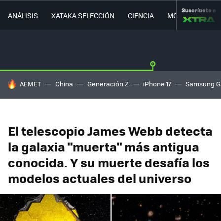
Suscríbete a
ANÁLISIS
XATAKA SELECCIÓN
CIENCIA
MOVILIDAD
HOY SE HABLA DE
AEMET
China
Generación Z
iPhone 17
Samsung G
El telescopio James Webb detecta
la galaxia "muerta" más antigua
conocida. Y su muerte desafía los
modelos actuales del universo