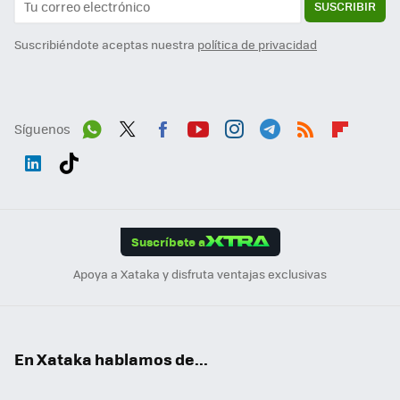
SUSCRIBIR
Suscribiéndote aceptas nuestra
política de privacidad
Síguenos
Wh
Twit
Fac
You
Inst
Tele
RSS
Flip
ats
ter
ebo
tub
agr
gra
boa
Link
Tikt
App
ok
e
am
m
rd
edI
ok
Suscríbete a
n
Apoya a Xataka y disfruta ventajas exclusivas
En Xataka hablamos de...