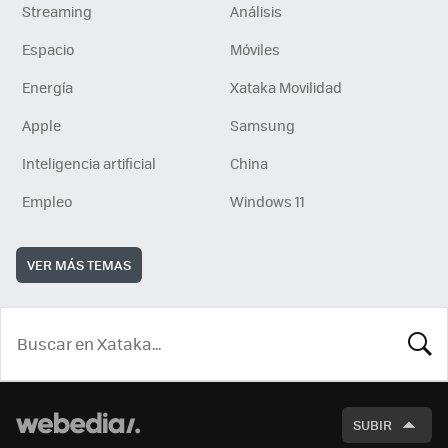
Streaming
Análisis
Espacio
Móviles
Energía
Xataka Movilidad
Apple
Samsung
Inteligencia artificial
China
Empleo
Windows 11
VER MÁS TEMAS
BUSCA
SUBIR