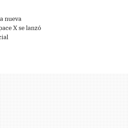
la nueva
pace X se lanzó
ial