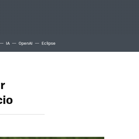
IA
OpenAI
Eclipse
r
cio