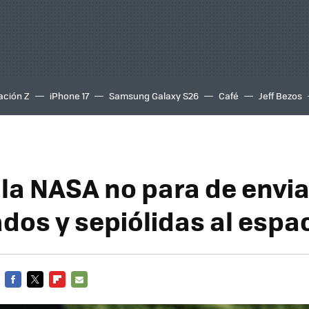
ación Z
iPhone 17
Samsung Galaxy S26
Café
Jeff Bezos
 la NASA no para de envia
ados y sepiólidas al espa
FACEBOOK
TWITTER
FLIPBOARD
E-