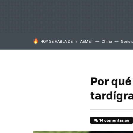
HOY SE HABLA DE
AEMET
China
Gener
Por qué
tardígr
14 comentarios