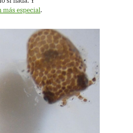
o si nada. Y
 más especial
.