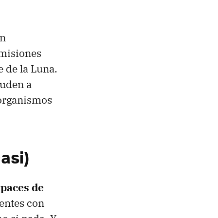
en
 misiones
e de la Luna.
yuden a
organismos
asi)
apaces de
entes con