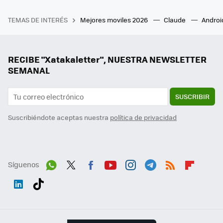
TEMAS DE INTERÉS
Mejores moviles 2026
Claude
Androi
RECIBE "Xatakaletter", NUESTRA NEWSLETTER
SEMANAL
SUSCRIBIR
Suscribiéndote aceptas nuestra
política de privacidad
Síguenos
Wh
Twit
Fac
You
Inst
Tele
RSS
Flip
ats
ter
ebo
tub
agr
gra
boa
Link
Tikt
App
ok
e
am
m
rd
edI
ok