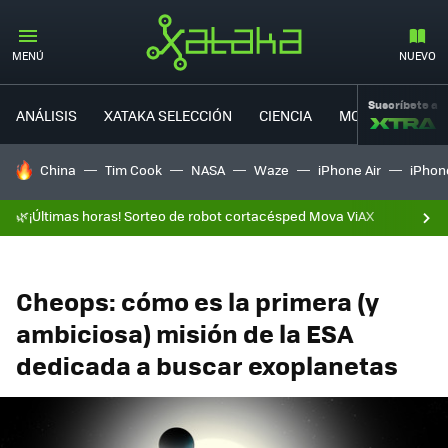
MENÚ
NUEVO
Suscríbete a
ANÁLISIS
XATAKA SELECCIÓN
CIENCIA
MOVILIDAD
HOY SE HABLA DE
China
Tim Cook
NASA
Waze
iPhone Air
iPhone
🌿¡Últimas horas! Sorteo de robot cortacésped Mova ViAX
Cheops: cómo es la primera (y
ambiciosa) misión de la ESA
dedicada a buscar exoplanetas