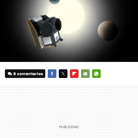
8 comentarios
FACEBOOK
TWITTER
FLIPBOARD
E-
WHATSAPP
MAIL