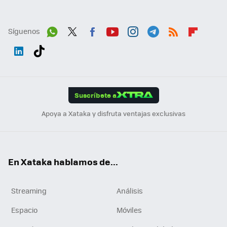
Síguenos
Wh
Twit
Fac
You
Inst
Tele
RSS
Flip
ats
ter
ebo
tub
agr
gra
boa
Link
Tikt
App
ok
e
am
m
rd
edI
ok
Suscríbete a
n
Apoya a Xataka y disfruta ventajas exclusivas
En Xataka hablamos de...
Streaming
Análisis
Espacio
Móviles