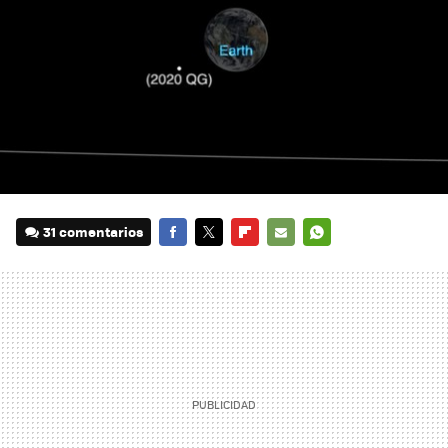
31 comentarios
FACEBOOK
TWITTER
FLIPBOARD
E-
WHATSAPP
MAIL