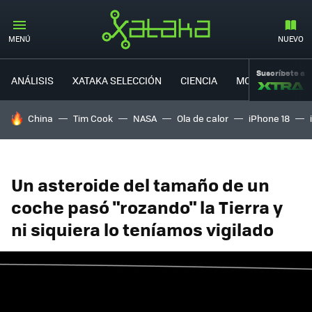
MENÚ
NUEVO
Suscríbete a
ANÁLISIS
XATAKA SELECCIÓN
CIENCIA
MOVILIDAD
HOY SE HABLA DE
China
Tim Cook
NASA
Ola de calor
iPhone 18
Un asteroide del tamaño de un
coche pasó "rozando" la Tierra y
ni siquiera lo teníamos vigilado