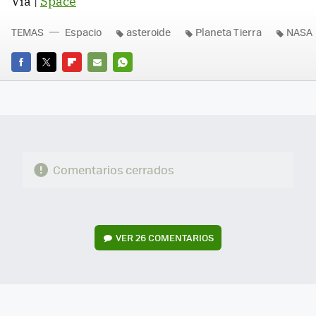
Vía |
Space
TEMAS
Espacio
asteroide
Planeta Tierra
NASA
FACEBOOK
TWITTER
FLIPBOARD
E-
WHATSAPP
MAIL
Comentarios cerrados
VER
26 COMENTARIOS