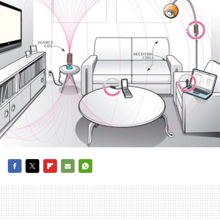
FACEBOOK
TWITTER
FLIPBOARD
E-
WHATSAPP
MAIL