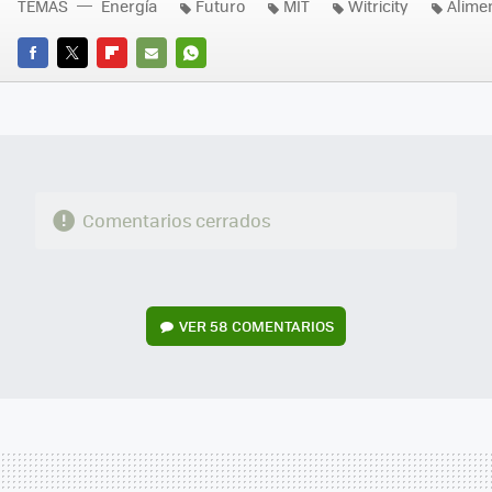
TEMAS
Energía
Futuro
MIT
Witricity
Alime
FACEBOOK
TWITTER
FLIPBOARD
E-
WHATSAPP
MAIL
Comentarios cerrados
VER
58 COMENTARIOS