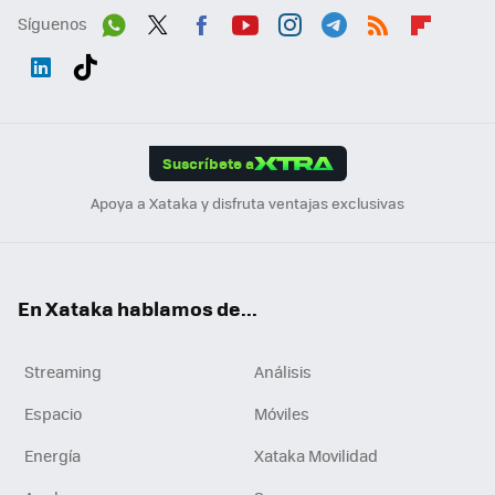
Síguenos
Wh
Twit
Fac
You
Inst
Tele
RSS
Flip
ats
ter
ebo
tub
agr
gra
boa
Link
Tikt
App
ok
e
am
m
rd
edI
ok
Suscríbete a
n
Apoya a Xataka y disfruta ventajas exclusivas
En Xataka hablamos de...
Streaming
Análisis
Espacio
Móviles
Energía
Xataka Movilidad