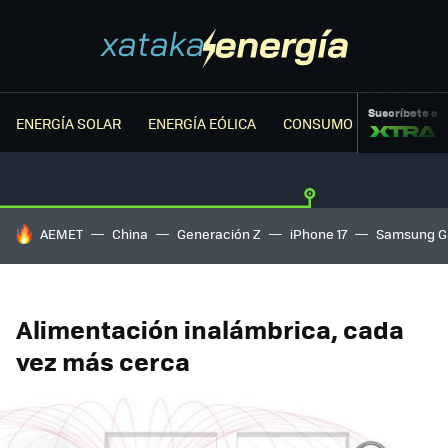
Suscríbete a
ENERGÍA SOLAR
ENERGÍA EÓLICA
CONSUMO ENERGÉTICO
HOY SE HABLA DE
AEMET
China
Generación Z
iPhone 17
Samsung G
Alimentación inalámbrica, cada
vez más cerca