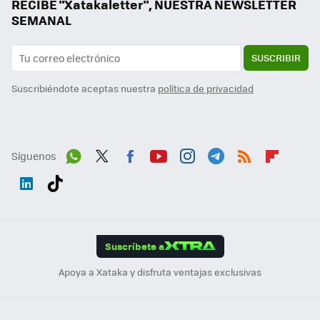
RECIBE "Xatakaletter", NUESTRA NEWSLETTER
SEMANAL
SUSCRIBIR
Suscribiéndote aceptas nuestra
política de privacidad
Síguenos
Wh
Twit
Fac
You
Inst
Tele
RSS
Flip
ats
ter
ebo
tub
agr
gra
boa
Link
Tikt
App
ok
e
am
m
rd
edI
ok
Suscríbete a
n
Apoya a Xataka y disfruta ventajas exclusivas