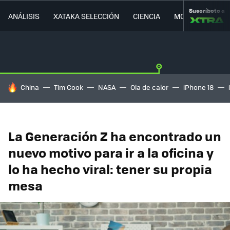
Suscríbete a
ANÁLISIS
XATAKA SELECCIÓN
CIENCIA
MOVILIDAD
HOY SE HABLA DE
China
Tim Cook
NASA
Ola de calor
iPhone 18
La Generación Z ha encontrado un
nuevo motivo para ir a la oficina y
lo ha hecho viral: tener su propia
mesa