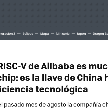
neración Z
Eclipse
Mapa
Miniserie
Japón
Dragon Ba
RISC-V de Alibaba es mu
hip: es la llave de China 
iciencia tecnológica
del pasado mes de agosto la compañía c