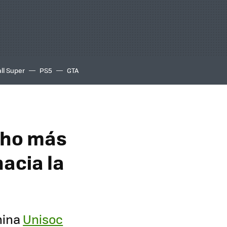
ll Super
PS5
GTA
cho más
hacia la
hina
Unisoc