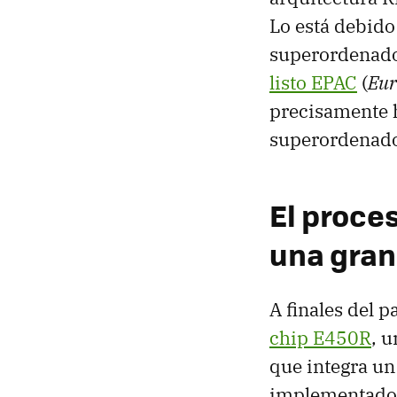
Lo está debido
superordenado
listo EPAC
(
Eur
precisamente h
superordenado
El proce
una gran
A finales del 
chip E450R
, 
que integra un
implementado 