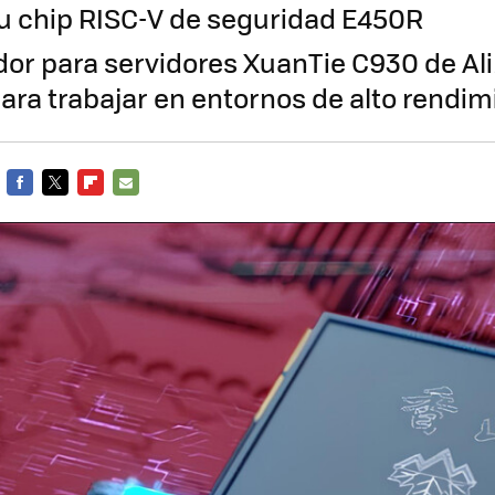
u chip RISC-V de seguridad E450R
dor para servidores XuanTie C930 de Al
ara trabajar en entornos de alto rendim
FACEBOOK
TWITTER
FLIPBOARD
E-
MAIL