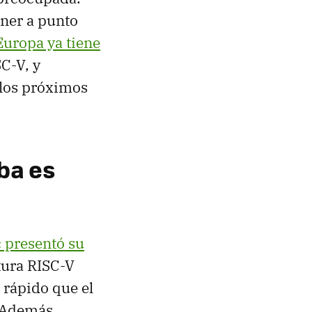
oner a punto
Europa ya tiene
SC-V, y
 los próximos
ba es
 presentó su
tura RISC-V
 rápido que el
 Además,