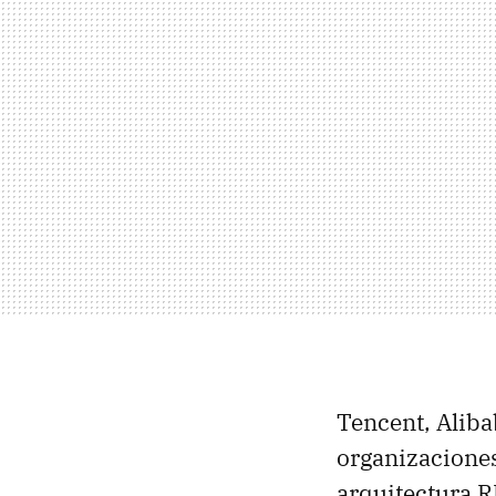
Tencent, Aliba
organizaciones
arquitectura R