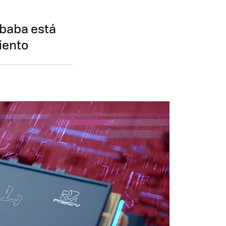
ibaba está
iento