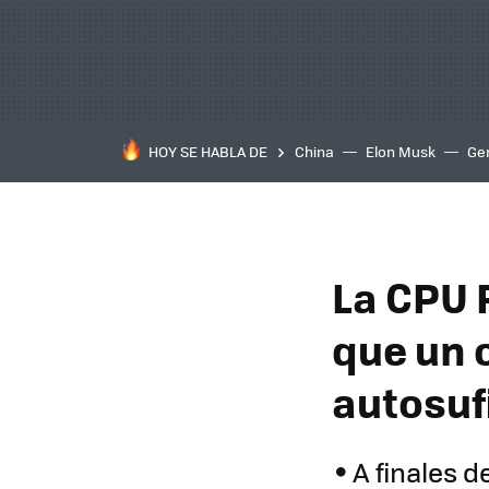
HOY SE HABLA DE
China
Elon Musk
Ge
La CPU 
que un c
autosuf
A finales 