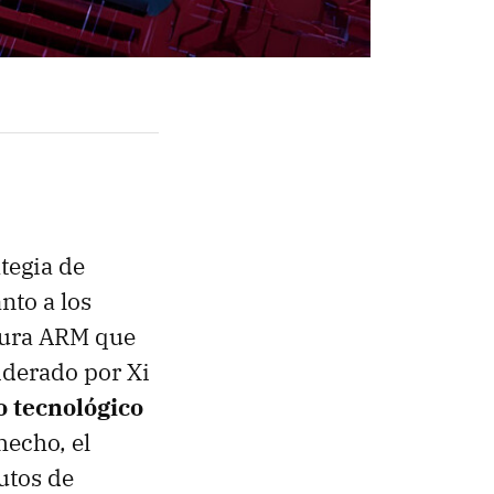
ategia de
nto a los
tura ARM que
liderado por Xi
o tecnológico
hecho, el
tutos de