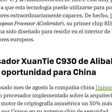
 a que esta tecnología puede utilizarse para p
res extraordinariamente capaces. De hecho,
opean Processor ACcelerator
), su primer chip RI
a sido diseñado para residir en el interior de
res europeos.
sador XuanTie C930 de Aliba
 oportunidad para China
pasado mes de agosto la compañía china
Unisoc
un procesador implementado sobre la arquitec
 motor de criptografía asimétrica un 50% más
por Unisoc en su anterior chip de seguridad.