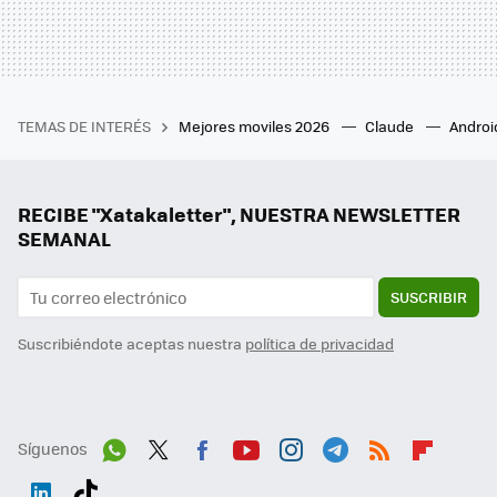
TEMAS DE INTERÉS
Mejores moviles 2026
Claude
Androi
RECIBE "Xatakaletter", NUESTRA NEWSLETTER
SEMANAL
SUSCRIBIR
Suscribiéndote aceptas nuestra
política de privacidad
Síguenos
Wh
Twit
Fac
You
Inst
Tele
RSS
Flip