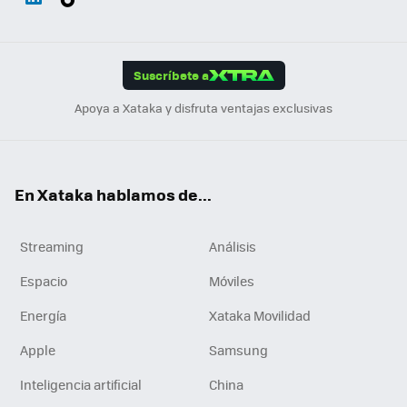
ats
ter
ebo
tub
agr
gra
boa
Link
Tikt
App
ok
e
am
m
rd
edI
ok
Suscríbete a
n
Apoya a Xataka y disfruta ventajas exclusivas
En Xataka hablamos de...
Streaming
Análisis
Espacio
Móviles
Energía
Xataka Movilidad
Apple
Samsung
Inteligencia artificial
China