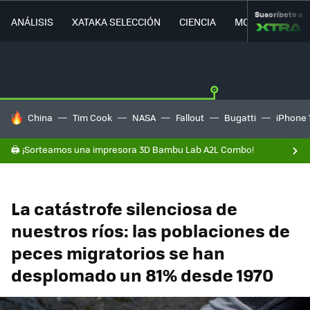
Suscríbete a
ANÁLISIS
XATAKA SELECCIÓN
CIENCIA
MOVILIDAD
HOY SE HABLA DE
China
Tim Cook
NASA
Fallout
Bugatti
iPhone 
🖨️ ¡Sorteamos una impresora 3D Bambu Lab A2L Combo!
La catástrofe silenciosa de
nuestros ríos: las poblaciones de
peces migratorios se han
desplomado un 81% desde 1970