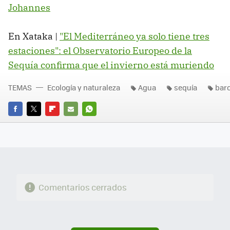
Johannes
En Xataka |
"El Mediterráneo ya solo tiene tres
estaciones": el Observatorio Europeo de la
Sequía confirma que el invierno está muriendo
TEMAS
Ecología y naturaleza
Agua
sequía
bar
FACEBOOK
TWITTER
FLIPBOARD
E-
WHATSAPP
MAIL
Comentarios cerrados