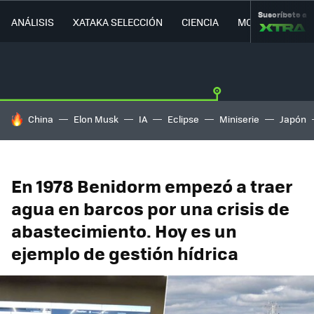
Suscríbete a
ANÁLISIS
XATAKA SELECCIÓN
CIENCIA
MOVILIDAD
HOY SE HABLA DE
China
Elon Musk
IA
Eclipse
Miniserie
Japón
En 1978 Benidorm empezó a traer
agua en barcos por una crisis de
abastecimiento. Hoy es un
ejemplo de gestión hídrica