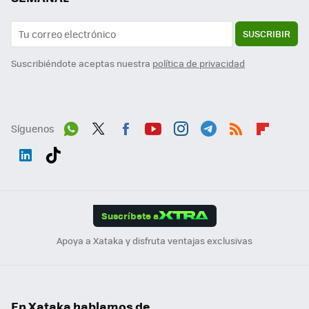
SUSCRIBIR
Suscribiéndote aceptas nuestra
política de privacidad
Síguenos
Wh
Twit
Fac
You
Inst
Tele
RSS
Flip
ats
ter
ebo
tub
agr
gra
boa
Link
Tikt
App
ok
e
am
m
rd
edI
ok
Suscríbete a
n
Apoya a Xataka y disfruta ventajas exclusivas
En Xataka hablamos de...