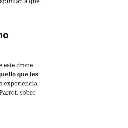
 apuntan a que
mo
e este drone
uello que les
la experiencia
Parrot, sobre