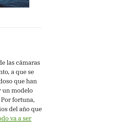
de las cámaras
to, a que se
edoso que han
r un modelo
Por fortuna,
ios del año que
odo va a ser