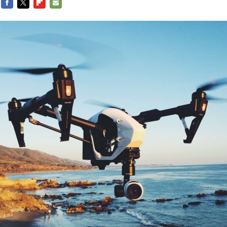
FACEBOOK
TWITTER
FLIPBOARD
E-
MAIL