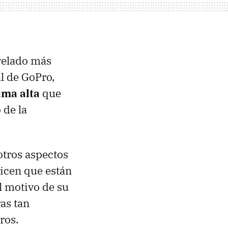
velado más
al de GoPro,
ama alta
que
 de la
otros aspectos
Dicen que están
l motivo de su
as tan
ros.