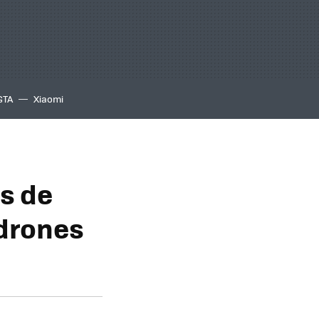
GTA
Xiaomi
s de
 drones