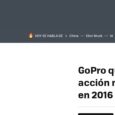
HOY SE HABLA DE
China
Elon Musk
IA
GoPro q
acción 
en 2016