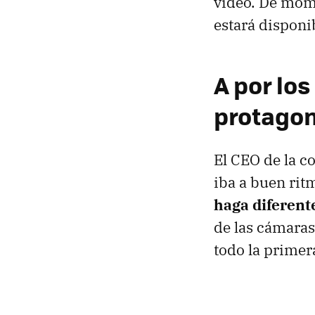
vídeo. De mom
estará disponi
A por lo
protagon
El CEO de la c
iba a buen rit
haga diferent
de las cámara
todo la primera