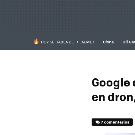
HOY SE HABLA DE
AEMET
China
Bill Ga
Google 
en dron
7 comentarios