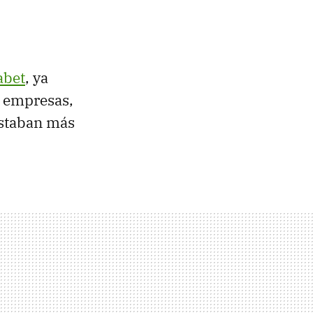
abet
, ya
s empresas,
estaban más