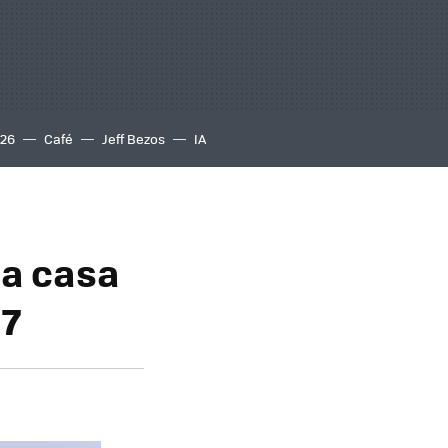
S26
Café
Jeff Bezos
IA
 a casa
17