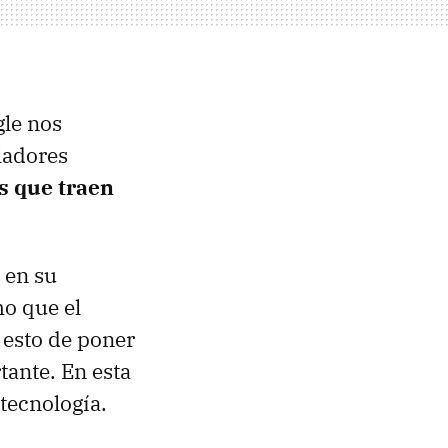
gle nos
oladores
s que traen
 en su
mo que el
e esto de poner
tante. En esta
tecnología.