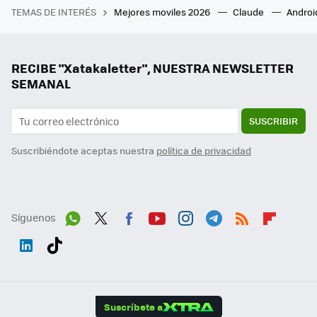
TEMAS DE INTERÉS
Mejores moviles 2026
Claude
Androi
RECIBE "Xatakaletter", NUESTRA NEWSLETTER
SEMANAL
SUSCRIBIR
Suscribiéndote aceptas nuestra
política de privacidad
Síguenos
Wh
Twit
Fac
You
Inst
Tele
RSS
Flip
ats
ter
ebo
tub
agr
gra
boa
Link
Tikt
App
ok
e
am
m
rd
edI
ok
Suscríbete a
n