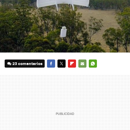
23 comentarios
FACEBOOK
TWITTER
FLIPBOARD
E-
WHATSAPP
MAIL