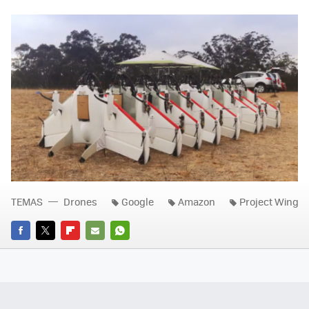
TEMAS
Drones
Google
Amazon
Project Wing
FACEBOOK
TWITTER
FLIPBOARD
E-
WHATSAPP
MAIL