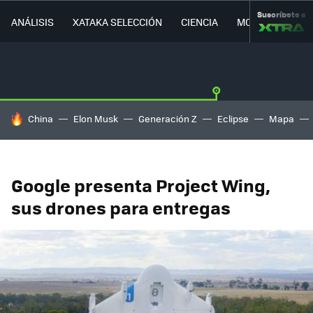
Suscríbete a
ANÁLISIS
XATAKA SELECCIÓN
CIENCIA
MOVILIDAD
HOY SE HABLA DE
China
Elon Musk
Generación Z
Eclipse
Mapa
Google presenta Project Wing,
sus drones para entregas