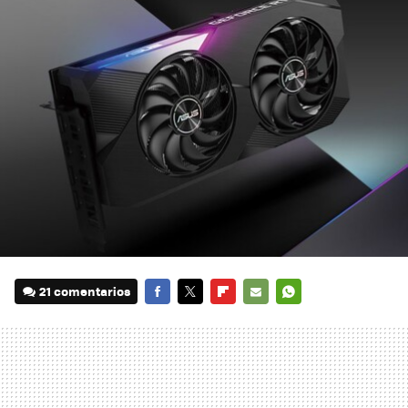
21 comentarios
FACEBOOK
TWITTER
FLIPBOARD
E-
WHATSAPP
MAIL