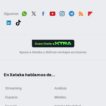
Síguenos
Wh
Twit
Fac
You
Inst
Tele
RSS
Flip
ats
ter
ebo
tub
agr
gra
boa
Link
Tikt
App
ok
e
am
m
rd
edI
ok
Suscríbete a
n
Apoya a Xataka y disfruta ventajas exclusivas
En Xataka hablamos de...
Streaming
Análisis
Espacio
Móviles
Energía
Xataka Movilidad