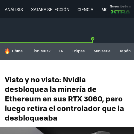
Suscríbete a
ANÁLISIS
XATAKA SELECCIÓN
CIENCIA
MOVILIDAD
HOY SE HABLA DE
China
Elon Musk
IA
Eclipse
Miniserie
Japón
Visto y no visto: Nvidia
desbloquea la minería de
Ethereum en sus RTX 3060, pero
luego retira el controlador que la
desbloqueaba