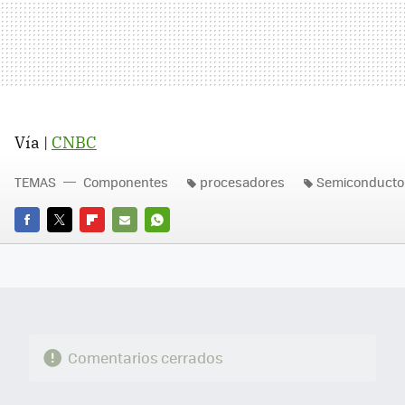
Vía |
CNBC
TEMAS
Componentes
procesadores
Semiconducto
FACEBOOK
TWITTER
FLIPBOARD
E-
WHATSAPP
MAIL
Comentarios cerrados