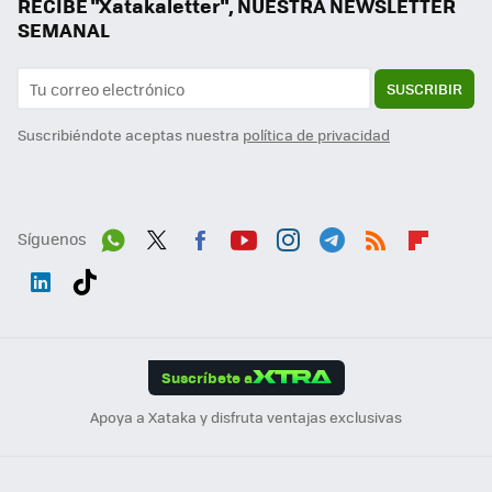
RECIBE "Xatakaletter", NUESTRA NEWSLETTER
SEMANAL
SUSCRIBIR
Suscribiéndote aceptas nuestra
política de privacidad
Síguenos
Wh
Twit
Fac
You
Inst
Tele
RSS
Flip
ats
ter
ebo
tub
agr
gra
boa
Link
Tikt
App
ok
e
am
m
rd
edI
ok
Suscríbete a
n
Apoya a Xataka y disfruta ventajas exclusivas