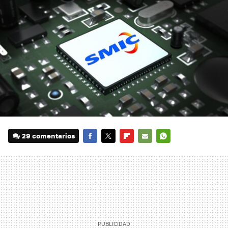
29 comentarios
FACEBOOK
TWITTER
FLIPBOARD
E-
WHATSAPP
MAIL