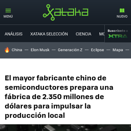
MENÚ
NUEVO
Suscríbete a
ANÁLISIS
XATAKA SELECCIÓN
CIENCIA
MOVILIDAD
HOY SE HABLA DE
China
Elon Musk
Generación Z
Eclipse
Mapa
El mayor fabricante chino de
semiconductores prepara una
fábrica de 2.350 millones de
dólares para impulsar la
producción local