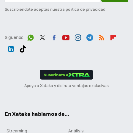
Suscribiéndote aceptas nuestra
política de privacidad
Síguenos
Wh
Twit
Fac
You
Inst
Tele
RSS
Flip
ats
ter
ebo
tub
agr
gra
boa
Link
Tikt
App
ok
e
am
m
rd
edI
ok
Suscríbete a
n
Apoya a Xataka y disfruta ventajas exclusivas
En Xataka hablamos de...
Streaming
Análisis