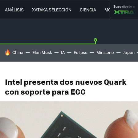
Suscríbete a
ANÁLISIS
XATAKA SELECCIÓN
CIENCIA
MOVILIDAD
HOY SE HABLA DE
China
Elon Musk
IA
Eclipse
Miniserie
Japón
Intel presenta dos nuevos Quark
con soporte para ECC