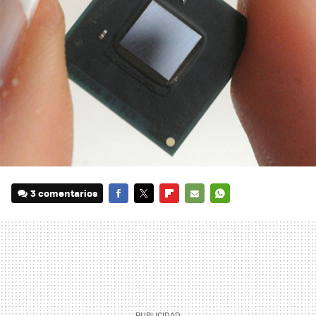
3 comentarios
FACEBOOK
TWITTER
FLIPBOARD
E-
WHATSAPP
MAIL