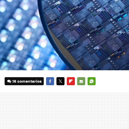
16 comentarios
FACEBOOK
TWITTER
FLIPBOARD
E-
WHATSAPP
MAIL