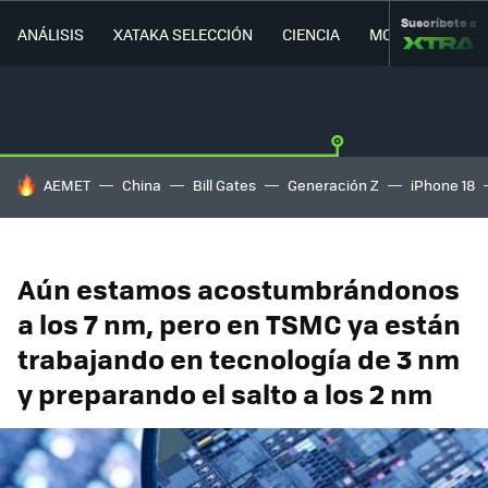
Suscríbete a
ANÁLISIS
XATAKA SELECCIÓN
CIENCIA
MOVILIDAD
HOY SE HABLA DE
AEMET
China
Bill Gates
Generación Z
iPhone 18
Aún estamos acostumbrándonos
a los 7 nm, pero en TSMC ya están
trabajando en tecnología de 3 nm
y preparando el salto a los 2 nm