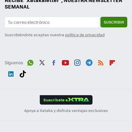
RECIBE "Xatakaletter", NUESTRA NEWSLETTER
SEMANAL
SUSCRIBIR
Suscribiéndote aceptas nuestra
política de privacidad
Síguenos
Wh
Twit
Fac
You
Inst
Tele
RSS
Flip
ats
ter
ebo
tub
agr
gra
boa
Link
Tikt
App
ok
e
am
m
rd
edI
ok
Suscríbete a
n
Apoya a Xataka y disfruta ventajas exclusivas