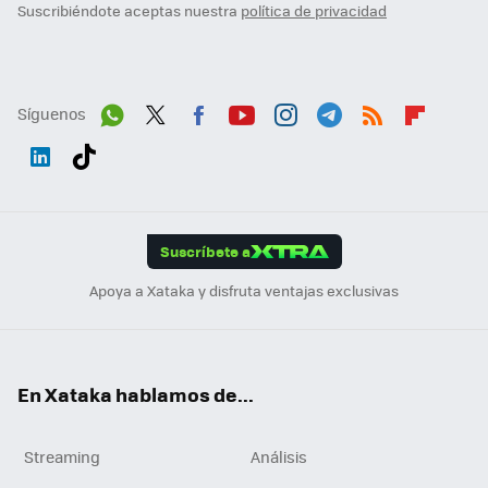
Suscribiéndote aceptas nuestra
política de privacidad
Síguenos
Wh
Twit
Fac
You
Inst
Tele
RSS
Flip
ats
ter
ebo
tub
agr
gra
boa
Link
Tikt
App
ok
e
am
m
rd
edI
ok
Suscríbete a
n
Apoya a Xataka y disfruta ventajas exclusivas
En Xataka hablamos de...
Streaming
Análisis