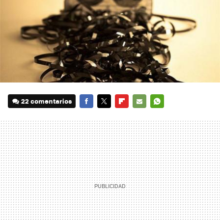
22 comentarios
FACEBOOK
TWITTER
FLIPBOARD
E-
WHATSAPP
MAIL