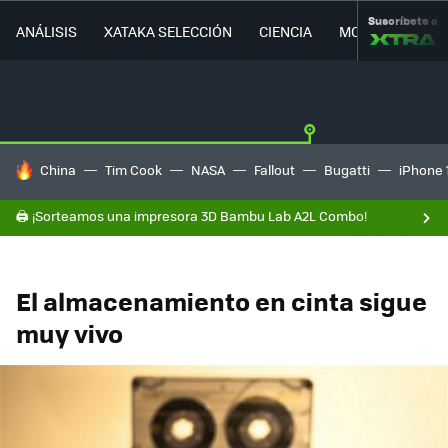
Suscríbete a
ANÁLISIS
XATAKA SELECCIÓN
CIENCIA
MOVILIDAD
HOY SE HABLA DE
China
Tim Cook
NASA
Fallout
Bugatti
iPhone 
🖨️ ¡Sorteamos una impresora 3D Bambu Lab A2L Combo!
El almacenamiento en cinta sigue
muy vivo