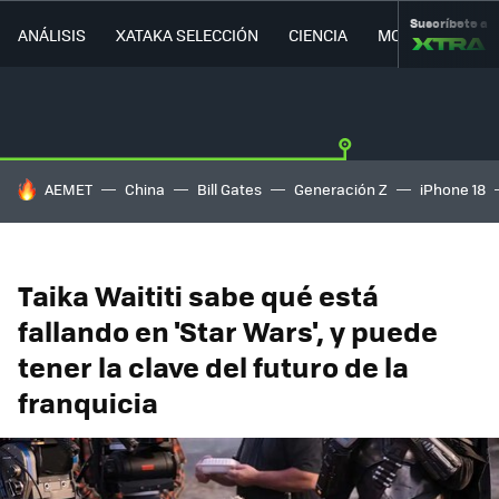
Suscríbete a
ANÁLISIS
XATAKA SELECCIÓN
CIENCIA
MOVILIDAD
HOY SE HABLA DE
AEMET
China
Bill Gates
Generación Z
iPhone 18
Taika Waititi sabe qué está
fallando en 'Star Wars', y puede
tener la clave del futuro de la
franquicia