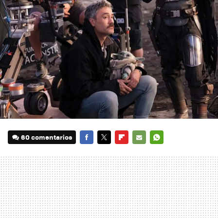
60 comentarios
FACEBOOK
TWITTER
FLIPBOARD
E-
WHATSAPP
MAIL