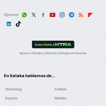
Síguenos
Wh
Twit
Fac
You
Inst
Tele
RSS
Flip
ats
ter
ebo
tub
agr
gra
boa
Link
Tikt
App
ok
e
am
m
rd
edI
ok
Suscríbete a
n
Apoya a Xataka y disfruta ventajas exclusivas
En Xataka hablamos de...
Streaming
Análisis
Espacio
Móviles