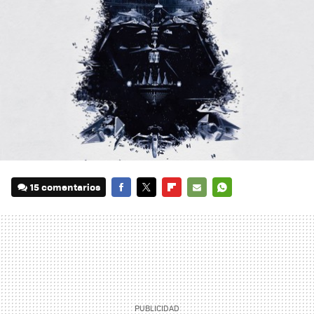
15 comentarios
FACEBOOK
TWITTER
FLIPBOARD
E-
WHATSAPP
MAIL