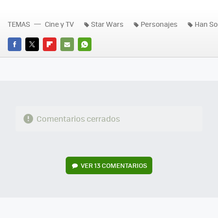
TEMAS
Cine y TV
Star Wars
Personajes
Han So
FACEBOOK
TWITTER
FLIPBOARD
E-
WHATSAPP
MAIL
Comentarios cerrados
VER
13 COMENTARIOS