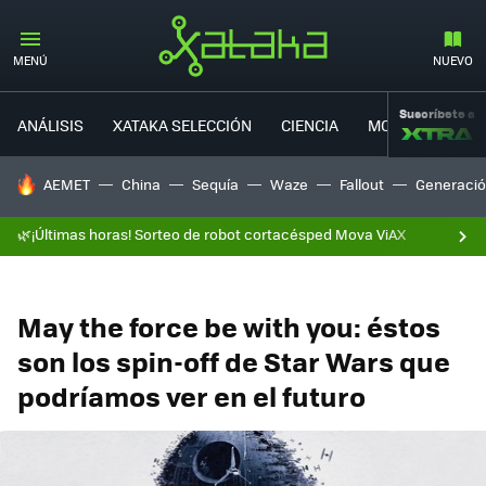
MENÚ
NUEVO
Suscríbete a
ANÁLISIS
XATAKA SELECCIÓN
CIENCIA
MOVILIDAD
HOY SE HABLA DE
AEMET
China
Sequía
Waze
Fallout
Generació
🌿¡Últimas horas! Sorteo de robot cortacésped Mova ViAX
May the force be with you: éstos
son los spin-off de Star Wars que
podríamos ver en el futuro