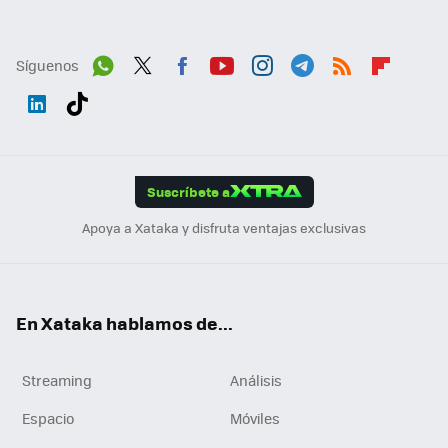
Síguenos
Wh
Twit
Fac
You
Inst
Tele
RSS
Flip
ats
ter
ebo
tub
agr
gra
boa
Link
Tikt
App
ok
e
am
m
rd
edI
ok
Suscríbete a
n
Apoya a Xataka y disfruta ventajas exclusivas
En Xataka hablamos de...
Streaming
Análisis
Espacio
Móviles