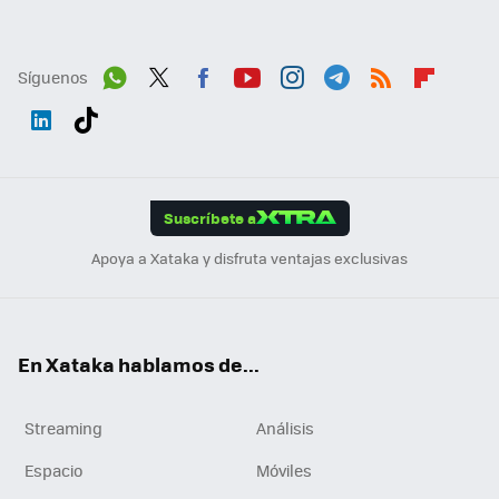
Síguenos
Wh
Twit
Fac
You
Inst
Tele
RSS
Flip
ats
ter
ebo
tub
agr
gra
boa
Link
Tikt
App
ok
e
am
m
rd
edI
ok
Suscríbete a
n
Apoya a Xataka y disfruta ventajas exclusivas
En Xataka hablamos de...
Streaming
Análisis
Espacio
Móviles