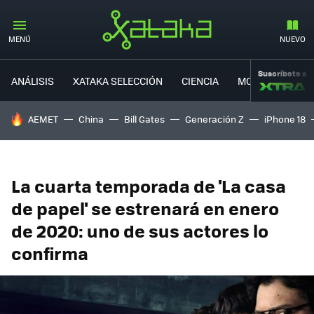
MENÚ
NUEVO
Suscríbete a
ANÁLISIS
XATAKA SELECCIÓN
CIENCIA
MOVILIDAD
HOY SE HABLA DE
AEMET
China
Bill Gates
Generación Z
iPhone 18
La cuarta temporada de 'La casa
de papel' se estrenará en enero
de 2020: uno de sus actores lo
confirma