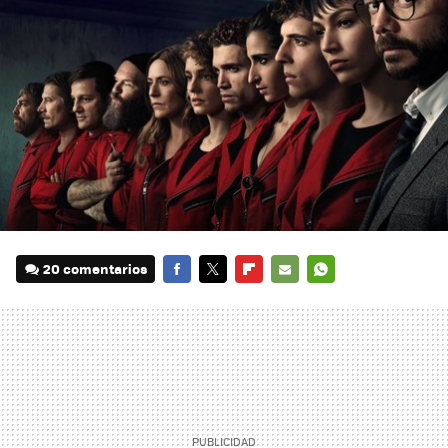
20 comentarios
FACEBOOK
TWITTER
FLIPBOARD
E-
WHATSAPP
MAIL