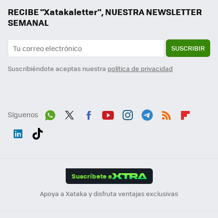
RECIBE "Xatakaletter", NUESTRA NEWSLETTER
SEMANAL
SUSCRIBIR
Suscribiéndote aceptas nuestra
política de privacidad
Síguenos
Wh
Twit
Fac
You
Inst
Tele
RSS
Flip
ats
ter
ebo
tub
agr
gra
boa
Link
Tikt
App
ok
e
am
m
rd
edI
ok
Suscríbete a
n
Apoya a Xataka y disfruta ventajas exclusivas