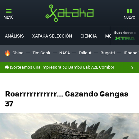
MENÚ
NUEVO
Suscríbete a
ANÁLISIS
XATAKA SELECCIÓN
CIENCIA
MOVILIDAD
HOY SE HABLA DE
China
Tim Cook
NASA
Fallout
Bugatti
iPhone 
🖨️ ¡Sorteamos una impresora 3D Bambu Lab A2L Combo!
Roarrrrrrrrrrr... Cazando Gangas
37