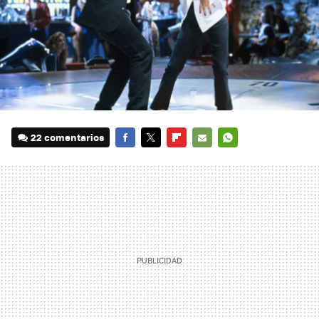
22 comentarios
FACEBOOK
TWITTER
FLIPBOARD
E-
WHATSAPP
MAIL