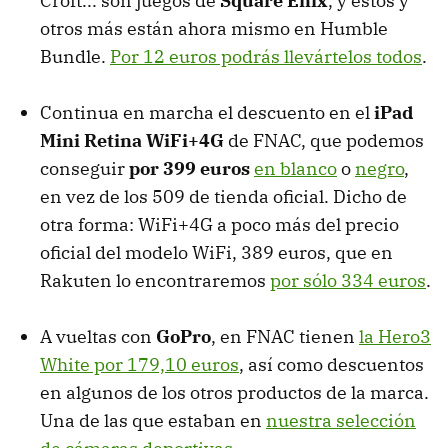
Croft... son juegos de
Square Enix
, y estos y
otros más están ahora mismo en Humble
Bundle.
Por 12 euros podrás llevártelos todos
.
Continua en marcha el descuento en el
iPad
Mini Retina WiFi+4G
de FNAC, que podemos
conseguir
por 399 euros
en blanco
o
negro
,
en vez de los 509 de tienda oficial. Dicho de
otra forma: WiFi+4G a poco más del precio
oficial del modelo WiFi, 389 euros, que en
Rakuten lo encontraremos
por sólo 334 euros
.
A vueltas con
GoPro
, en FNAC tienen
la Hero3
White por 179,10 euros
, así como descuentos
en algunos de los otros productos de la marca.
Una de las que estaban en
nuestra selección