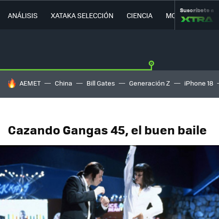
Suscríbete a
ANÁLISIS
XATAKA SELECCIÓN
CIENCIA
MOVILIDAD
HOY SE HABLA DE
AEMET
China
Bill Gates
Generación Z
iPhone 18
Cazando Gangas 45, el buen baile