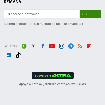
SEMANAL
SUSCRIBIR
Suscribiéndote aceptas nuestra
política de privacidad
Síguenos
Wh
Twit
Fac
You
Inst
Tele
RSS
Flip
ats
ter
ebo
tub
agr
gra
boa
Link
Tikt
App
ok
e
am
m
rd
edI
ok
Suscríbete a
n
Apoya a Xataka y disfruta ventajas exclusivas