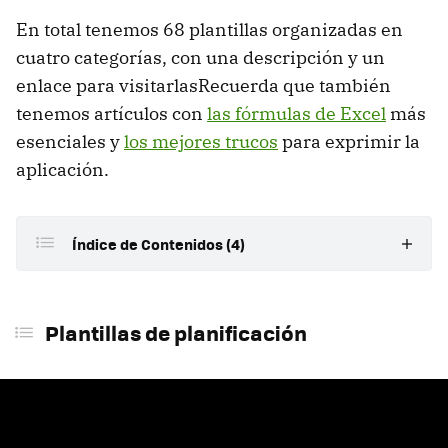
En total tenemos 68 plantillas organizadas en
cuatro categorías, con una descripción y un
enlace para visitarlasRecuerda que también
tenemos artículos con
las fórmulas de Excel
más
esenciales y
los mejores trucos
para exprimir la
aplicación.
Índice de Contenidos (4)
Plantillas de planificación
Plantillas de planificación
Plantillas de contabilidad y empresas
Plantillas de presupuestos personales
Plantillas para estudiantes