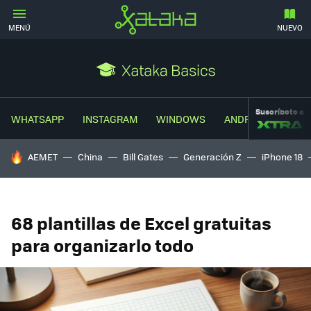
MENÚ
NUEVO
Suscríbete a
WHATSAPP
INSTAGRAM
WINDOWS
ANDROID
TRUC
HOY SE HABLA DE
AEMET
China
Bill Gates
Generación Z
iPhone 18
68 plantillas de Excel gratuitas
para organizarlo todo