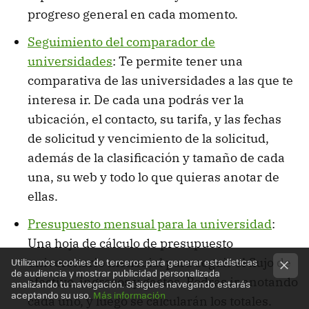
progreso general en cada momento.
Seguimiento del comparador de
universidades
: Te permite tener una
comparativa de las universidades a las que te
interesa ir. De cada una podrás ver la
ubicación, el contacto, su tarifa, y las fechas
de solicitud y vencimiento de la solicitud,
además de la clasificación y tamaño de cada
una, su web y todo lo que quieras anotar de
ellas.
Presupuesto mensual para la universidad
:
Una hoja de cálculo de presupuesto
universitario mensuial para seguir el flujo de
Utilizamos cookies de terceros para generar estadísticas
de audiencia y mostrar publicidad personalizada
efectivo, ingresos y gastos. Podrás ir anotando
analizando tu navegación. Si sigues navegando estarás
aceptando su uso.
Más información
cada uno, y luego se calcularán los totales.